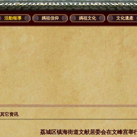
活動報導
媽祖信仰
媽祖文化
文化遺產
其它资讯
荔城区镇海街道文献居委会在文峰宫举