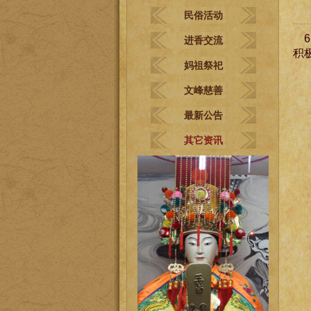
民俗活动
6
进香交流
积
妈祖祭祀
文峰慈善
最新公告
其它资讯