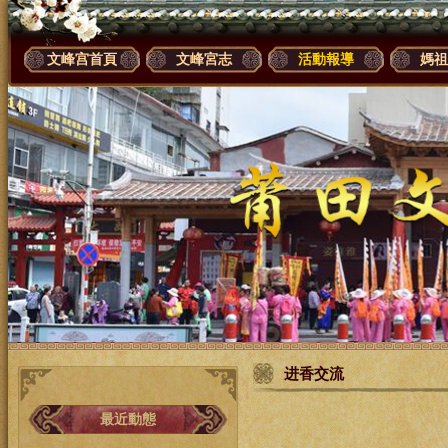
文峰宫首頁
文峰宮志
活動報導
媽祖
进香交流
最近動態