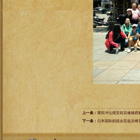
上一条：
莆田冲沁境安前后修姚府
下一条：
日本国际妈祖会莅临文峰