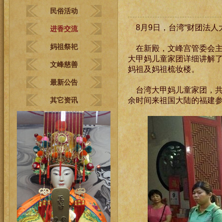
民俗活动
8月9日，台湾“财团法人
进香交流
妈祖祭祀
在新殿，文峰宫管委会
大甲妈儿童家团详细讲解
文峰慈善
妈祖及妈祖梳妆楼。
最新公告
台湾大甲妈儿童家团，共
其它资讯
余时间来祖国大陆的福建