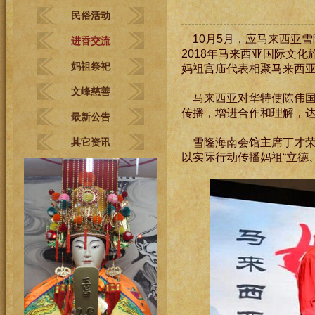
民俗活动
10月5月，应马来西亚
进香交流
2018年马来西亚国际文
妈祖祭祀
妈祖宫庙代表相聚马来西
文峰慈善
马来西亚对华特使陈伟
传播，增进合作和理解，
最新公告
其它资讯
雪隆海南会馆主席丁才
以实际行动传播妈祖“立德