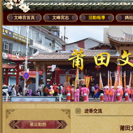
文峰宫首頁
文峰宮志
活動報導
媽祖
进香交流
最近動態
莆田