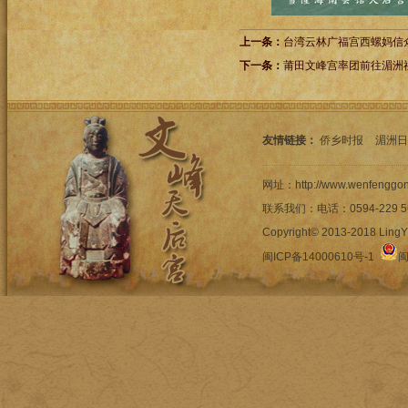
上一条：
台湾云林广福宫西螺妈信
下一条：
莆田文峰宫率团前往湄洲
友情链接：
侨乡时报
湄洲日
网址：http://www.wenfengg
联系我们：电话：0594-22
Copyright© 2013-2018 LingYi
闽ICP备14000610号-1
闽