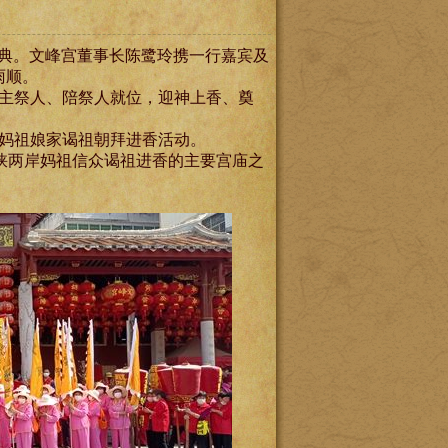
大典。文峰宫董事长陈鹭玲携一行嘉宾及
雨顺。
主祭人、陪祭人就位，迎神上香、奠
妈祖娘家谒祖朝拜进香活动。
峡两岸妈祖信众谒祖进香的主要宫庙之