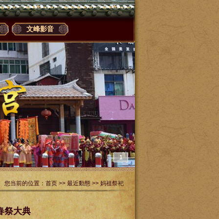
文峰影音
1
您当前的位置：
首页
>>
最近動態
>>
妈祖祭祀
春祭大典