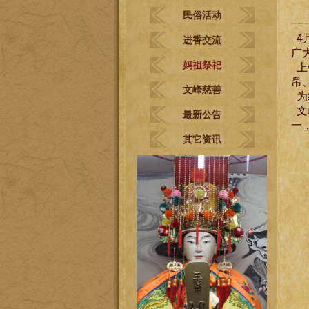
民俗活动
4
进香交流
广
妈祖祭祀
上
帛
文峰慈善
为
文
最新公告
一
其它资讯