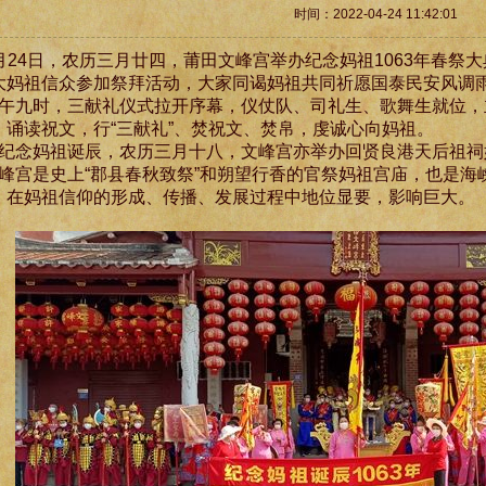
时间：2022-04-24 11:42:01
月24日，农历三月廿四，莆田文峰宫举办纪念妈祖1063年春祭
大妈祖信众参加祭拜活动，大家同谒妈祖共同祈愿国泰民安风调
午九时，三献礼仪式拉开序幕，仪仗队、司礼生、歌舞生就位，
、诵读祝文，行“三献礼”、焚祝文、焚帛，虔诚心向妈祖。
纪念妈祖诞辰，农历三月十八，文峰宫亦举办回贤良港天后祖祠
峰宫是史上“郡县春秋致祭”和朔望行香的官祭妈祖宫庙，也是海
，在妈祖信仰的形成、传播、发展过程中地位显要，影响巨大。