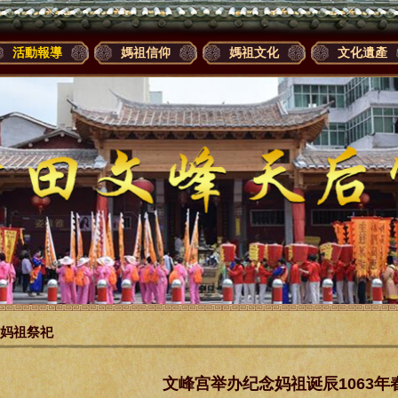
活動報導
媽祖信仰
媽祖文化
文化遺產
妈祖祭祀
文峰宫举办纪念妈祖诞辰1063年